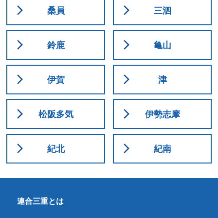
桑員
三泗
鈴鹿
亀山
伊賀
津
松阪多気
伊勢志摩
紀北
紀南
連合三重とは