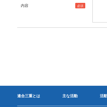
内容
連合三重とは
主な活動
活