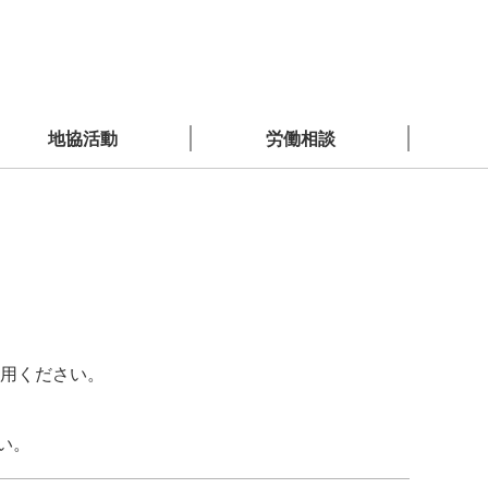
地協活動
労働相談
利用ください。
い。